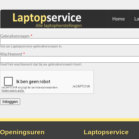
Home
La
Gebruikersnaam
*
Vul uw Laptopservice-gebruikersnaam in.
Wachtwoord
*
Geef het wachtwoord dat bij uw gebruikersnaam hoort.
Openingsuren
Laptopservice