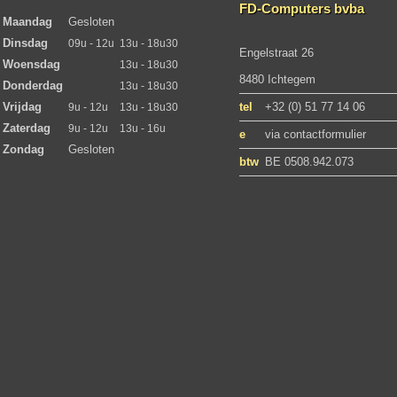
FD-Computers bvba
Maandag
Gesloten
Dinsdag
09u - 12u
13u - 18u30
Engelstraat 26
Woensdag
13u - 18u30
8480 Ichtegem
Donderdag
13u - 18u30
Vrijdag
tel
+32 (0) 51 77 14 06
9u - 12u
13u - 18u30
Zaterdag
9u - 12u
13u - 16u
e
via contactformulier
Zondag
Gesloten
btw
BE 0508.942.073