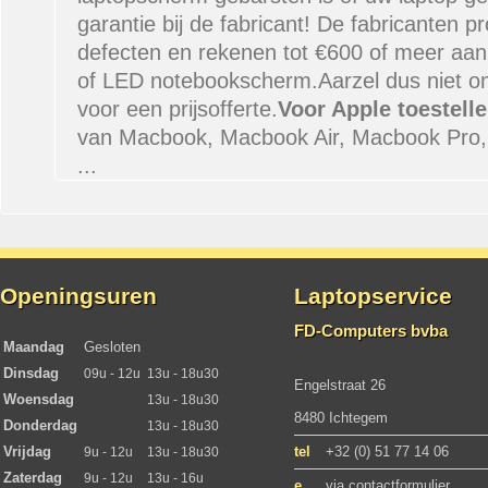
garantie bij de fabricant! De fabricanten pro
defecten en rekenen tot €600 of meer aan
of LED notebookscherm.Aarzel dus niet o
voor een prijsofferte.
Voor Apple toestelle
van Macbook, Macbook Air, Macbook Pro, i
...
Openingsuren
Laptopservice
FD-Computers bvba
Maandag
Gesloten
Dinsdag
09u - 12u
13u - 18u30
Engelstraat 26
Woensdag
13u - 18u30
8480 Ichtegem
Donderdag
13u - 18u30
Vrijdag
tel
+32 (0) 51 77 14 06
9u - 12u
13u - 18u30
Zaterdag
9u - 12u
13u - 16u
e
via contactformulier